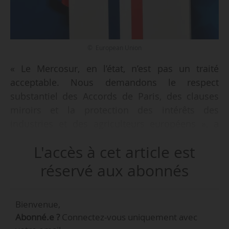
© European Union
« Le Mercosur, en l’état, n’est pas un traité
acceptable. Nous demandons le respect
substantiel des Accords de Paris, des clauses
miroirs et la protection des intérêts des
industries et des agriculteurs européens », a
déclaré Emmanuel Macron, président de la
L'accès à cet article est
République, à l’issue d’un sommet européen à
Bruxelles le 17/10/2024.
réservé aux abonnés
« La position de la France n’a pas changé, et il
Bienvenue,
est inenvisageable de ratifier le traité en l’état »,
Abonné.e ?
Connectez-vous uniquement avec
confirme une source diplomatique française à