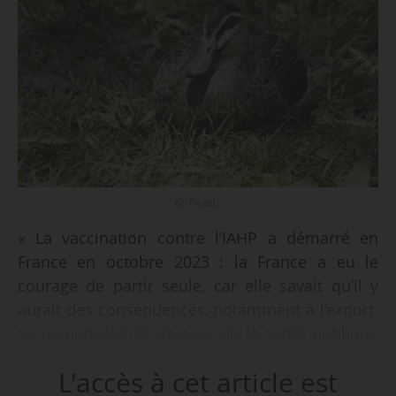
© Pexels
« La vaccination contre l’IAHP a démarré en
France en octobre 2023 : la France a eu le
courage de partir seule, car elle savait qu’il y
aurait des conséquences, notamment à l’export.
Sa responsabilité vis-à-vis de la santé publique
justifiait cette décision et, aujourd’hui, nous
L'accès à cet article est
sommes fiers d’y avoir contribué », déclare