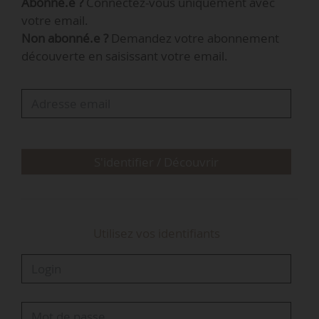
Abonné.e ?
Connectez-vous uniquement avec
Est, Pierre Bessin, doit prendre ses fonctions au
votre email.
01/11/2024, à la suite du départ d’Anne Bossy,
Non abonné.e ?
Demandez votre abonnement
nommé directrice de l’Institut national de
découverte en saisissant votre email.
formation des personnels du ministère de
l’Agriculture, à compter du 21/10/2024. Régine
Marchal-Nguyen est directrice adjointe de la
Draaf Grand Est depuis mars 2023.
S'identifier / Découvrir
Utilisez vos identifiants