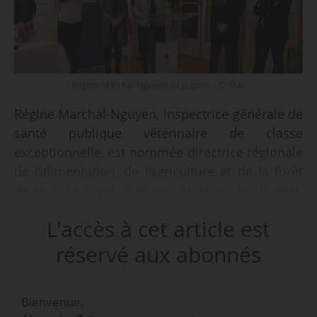
Régina Marchal-Nguyen au pupitre. - © D.R.
Régine Marchal-Nguyen, inspectrice générale de
santé publique vétérinaire de classe
exceptionnelle, est nommée directrice régionale
de l’alimentation, de l’agriculture et de la forêt
de Grand Est, par intérim, du 21 au 31/10/2024,
selon un arrêté du ministère de l’Agriculture, de
L'accès à cet article est
la Souveraineté alimentaire et de la Forêt, en
date du 16/10/2024, et publié au Journal officiel
réservé aux abonnés
le 18/10/2024.
Bienvenue,
Le nouveau directeur régional de la Draaf Grand