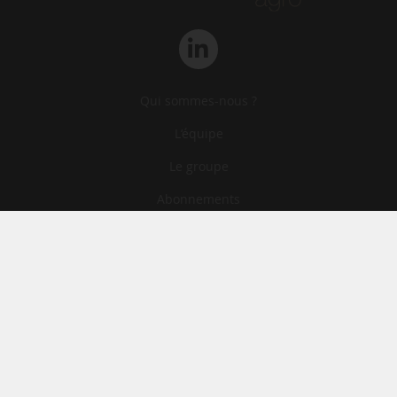
Qui sommes-nous ?
L‘équipe
Le groupe
Abonnements
Contact
Archives
CGA
Mentions légales
Confidentialité