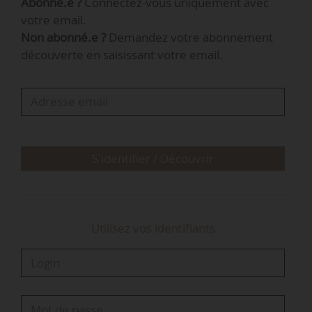
Abonné.e ?
Connectez-vous uniquement avec
Doriane à News Tank, le 14/10/2024.
votre email.
Non abonné.e ?
Demandez votre abonnement
« La décision de Terres Inovia en
découverte en saisissant votre email.
novembre 2023 et celle du CTIFL en janvier 2024
de nous confier l’intégralité de leurs
expérimentations, y compris dans le domaine
des biosolutions, a joué un rôle central. Le
second déclencheur a été notre succès dans le
cadre du…
S'identifier / Découvrir
Utilisez vos identifiants