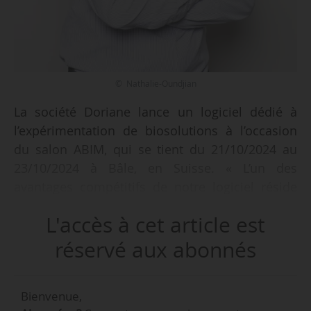
© Nathalie-Oundjian
La société Doriane lance un logiciel dédié à
l’expérimentation de biosolutions à l’occasion
du salon ABIM, qui se tient du 21/10/2024 au
23/10/2024 à Bâle, en Suisse. « L’un des
avantages compétitifs de notre logiciel réside
dans sa capacité à contextualiser de manière
L'accès à cet article est
précise l’environnement pédoclimatique des
expérimentations. Pour les biosolutions, il est
réservé aux abonnés
essentiel de comprendre dans quelles
conditions les produits fonctionnent de manière
Bienvenue,
optimale », indique Louis Gauthier, directeur de