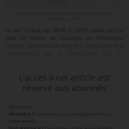
Christophe Hansen, commissaire désigné à l’Agriculture et à
l’Alimentation - © D.R.
Le 04/11/2024, de 18h30 à 21h30, telles sont la
date et l’heure de l’audition de Christophe
Hansen, commissaire désigné à l’Agriculture et à
l’Alimentation, par la Commission Agri du
Parlement européen. Les questions écrites
préalables officielles, rédigées par les
L'accès à cet article est
commissions principales et invitées, lui ont été
adressées le 10/10/2024. Elles comprennent les
réservé aux abonnés
cinq enjeux agricoles déjà annoncés, ainsi
qu’une question supplémentaire adressée par la
Bienvenue,
commission Envi, invitée lors de l’audition. Le
Abonné.e ?
Connectez-vous uniquement avec
commissaire désigné devra faire parvenir ses
votre email.
réponses écrites avant le 22/10/2024.
Non abonné.e ?
Demandez votre abonnement