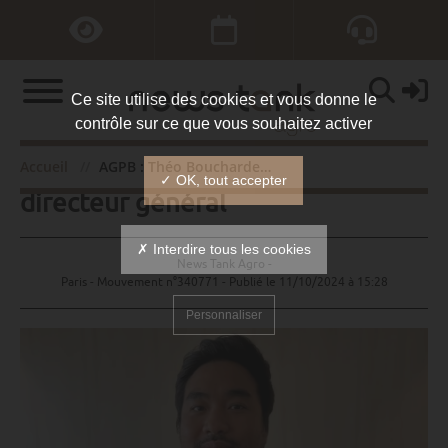
Ce site utilise des cookies et vous donne le
contrôle sur ce que vous souhaitez activer
AGPB : Théo Bouchardeau
Accueil
AGPB : Théo Bouchardeau directeur général
✓ OK, tout accepter
directeur général
✗ Interdire tous les cookies
News Tank Agro -
Paris - Mouvement n°340771 - Publié le
11/10/2024 à 15:28
Personnaliser