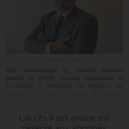
© Grégoire de la Roussière
Théo Bouchardeau est nommé directeur
général de l’AGPB, annonce l’association le
11/10/2024. Il remplissait ces fonctions par
intérim à la suite du départ de Philippe
Helleisen le 31/07/2024. Ce dernier occupait le
poste depuis le 21/02/2022.
L'accès à cet article est
Entré à l’AGPB en 2014, Théo Bouchardeau y est
réservé aux abonnés