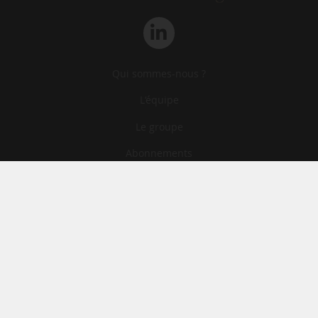
Qui sommes-nous ?
L‘équipe
Le groupe
Abonnements
Contact
Archives
CGA
Mentions légales
Confidentialité
Cookies