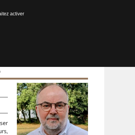
Nous joindre
itez activer
Espace abonné
)
ser
urs,