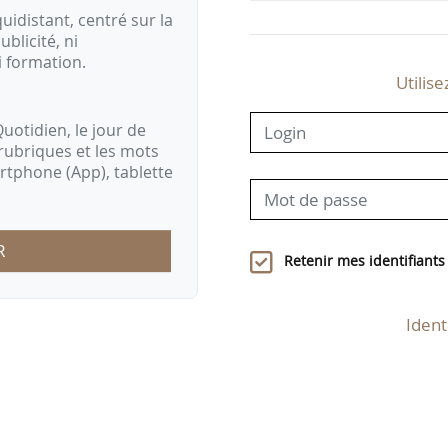
idistant, centré sur la
ublicité, ni
i formation.
Utilise
uotidien, le jour de
rubriques et les mots
artphone (App), tablette
R
Retenir mes identifiants
Ident