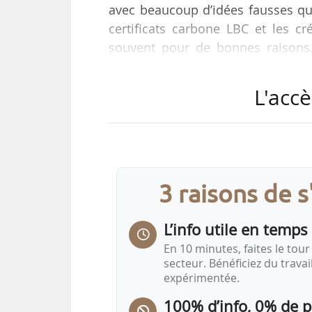
avec beaucoup d’idées fausses qu’
certificats carbone LBC et les c
souvent pour de bonnes raisons.
objections », déclare Dominique 
09/10/2024.
L'accè
Offre de service lancée par le Créd
est le principal mandataire de p
propose d’informer les acteurs lo
3 raisons de 
L’info utile en temps 
En 10 minutes, faites le tour 
secteur. Bénéficiez du trava
expérimentée.
100% d’info, 0% de 