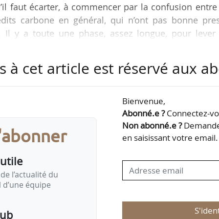
il faut écarter, à commencer par la confusion entre
rédits carbone en général, qui n’ont pas bonne pres
 Il y a toute une phase, assez longue, pour lever 
Moreau-Ferellec, directeur de Carbioz, à News Tank
s à cet article est réservé aux 
it Agricole et France Carbone Agri le 12/03/2024, Car
rojets agricoles bas carbone dans l’Hexagone. Elle
Bienvenue,
caux du fonctionnement de la contribution carbone…
Abonné.e ?
Connectez-vou
Non abonné.e ?
Demandez
s'abonner
en saisissant votre email.
utile
de l’actualité du
il d’une équipe
S'iden
pub