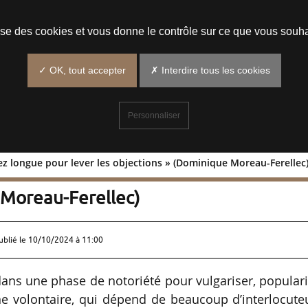
Prendre un rendez-vous
lise des cookies et vous donne le contrôle sur ce que vous souha
✓ OK, tout accepter
✗ Interdire tous les cookies
Personnaliser
sez longue pour lever les objections » (Dominique Moreau-Ferellec
ase assez longue pour lever les
 Moreau-Ferellec)
ublié le
10/10/2024 à 11:00
ns une phase de notoriété pour vulgariser, populari
e volontaire, qui dépend de beaucoup d’interlocute