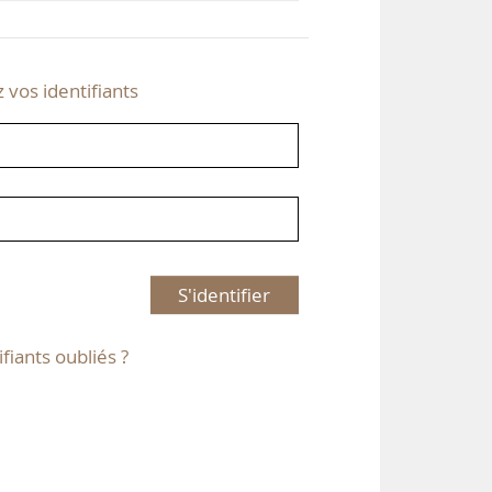
z vos identifiants
S'identifier
ifiants oubliés ?