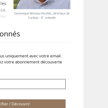
 les
se,
Dominique Moreau-Ferellec, directeur de
les
Carbioz - © LinkedIn
 le
abonnés
bioz
 se
s uniquement avec votre email.
 votre abonnement découverte
tifier / Découvrir