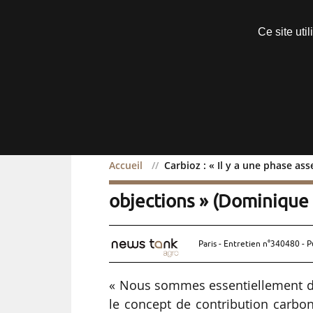
Découvrir sans engagement
Ce site uti
Menu
Accueil
Carbioz : « Il y a une phase as
Carbioz : « Il y a une ph
objections » (Dominique
Paris - Entretien n°340480 - P
« Nous sommes essentiellement da
le concept de contribution carbon