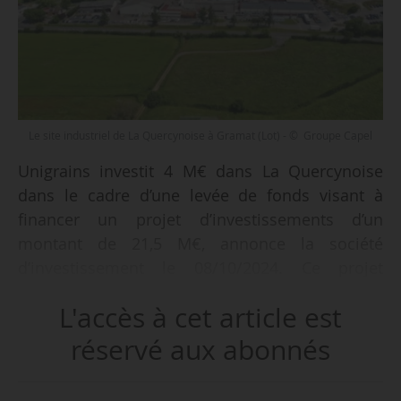
Le site industriel de La Quercynoise à Gramat (Lot) - © Groupe Capel
Unigrains investit 4 M€ dans La Quercynoise
dans le cadre d’une levée de fonds visant à
financer un projet d’investissements d’un
montant de 21,5 M€, annonce la société
d’investissement le 08/10/2024. Ce projet
concerne la construction d’une nouvelle usine
L'accès à cet article est
sur son site industriel à Gramat (Lot) à l’horizon
2026.
réservé aux abonnés
Les modalités de l’investissement d’Unigrains