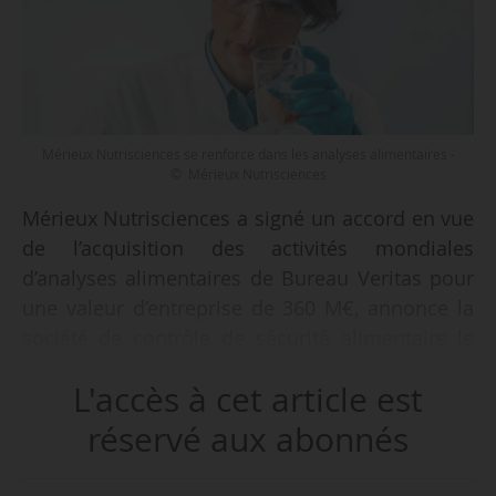
Mérieux Nutrisciences se renforce dans les analyses alimentaires -
© Mérieux Nutrisciences
Mérieux Nutrisciences a signé un accord en vue
de l’acquisition des activités mondiales
d’analyses alimentaires de Bureau Veritas pour
une valeur d’entreprise de 360 M€, annonce la
société de contrôle de sécurité alimentaire le
07/10/2024.
L'accès à cet article est
Le groupe va atteindre un chiffre d’affaires de 1
réservé aux abonnés
Md$ (910 M€) et renforcera sa présence
géographique mondiale, en étendant ses