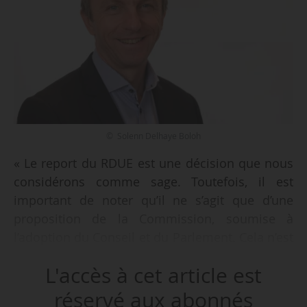
© Solenn Delhaye Boloh
« Le report du RDUE est une décision que nous
considérons comme sage. Toutefois, il est
important de noter qu’il ne s’agit que d’une
proposition de la Commission, soumise à
l’adoption du Conseil et du Parlement. Cela n’est
donc pas encore définitivement acté », indique
L'accès à cet article est
Stéphane Radet, directeur du Snia, à News Tank
le 07/10/2024.
réservé aux abonnés