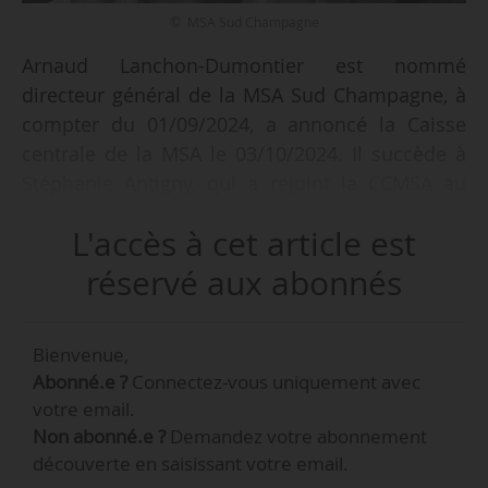
© MSA Sud Champagne
Arnaud Lanchon-Dumontier est nommé
directeur général de la MSA Sud Champagne, à
compter du 01/09/2024, a annoncé la Caisse
centrale de la MSA le 03/10/2024. Il succède à
Stéphanie Antigny, qui a rejoint la CCMSA au
poste de directrice déléguée aux opérations le
L'accès à cet article est
01/04/2024.
réservé aux abonnés
En 2015, Arnaud Lanchon-Dumontier est
nommé directeur adjoint de la CPAM de
Bienvenue,
Charente, puis directeur santé des CPAM de la
Abonné.e ?
Connectez-vous uniquement avec
Seine-Maritime en 2019, dans un contexte de
votre email.
rapprochement départemental des deux
Non abonné.e ?
Demandez votre abonnement
organismes. Ces différentes missions lui ont
découverte en saisissant votre email.
notamment permis de collaborer avec les MSA