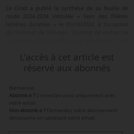
Le Cirad a publié la synthèse de sa feuille de
route 2024-2034 intitulée « Vers des filières
laitières durables » le 03/10/2024, à l’occasion
du Sommet de l’élevage. L’institut de recherche
y présente ses objectifs pour promouvoir une
production laitière plus durable, à travers
L'accès à cet article est
quatre ambitions principales.
réservé aux abonnés
Bienvenue,
Abonné.e ?
Connectez-vous uniquement avec
votre email.
Non abonné.e ?
Demandez votre abonnement
découverte en saisissant votre email.