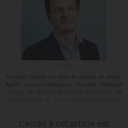
© LinkedIn
Florentin Cognie est chef de cabinet de Marie-
Agnès Poussier-Winsback, ministre déléguée
chargée de l’Économie sociale et solidaire, de
l’Intéressement et de la Participation, auprès
d’Antoine Armand, ministre de l’Économie, des
Finances et de l’Industrie, depuis le 23/09/2024,
L'accès à cet article est
selon un arrêté du 26/09/2024, publié au Journal