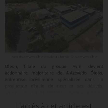
Usine d’A.Azevedo Óleos (Sao Paulo, Brésil) - © A.Azevedo Óleos
Oleon, filiale du groupe Avril, devient
actionnaire majoritaire de A.Azevedo Óleos,
entreprise brésilienne spécialisée dans la
production d’huile de ricin et ses dérivés,
annonce Avril le 01/10/2024. « Cette acquisition
s’inscrit dans le cadre de la stratégie de long
L'accès à cet article est
terme d’Oleon pour une croissance durable et