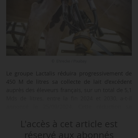
© Ehrecke / Pixabay
Le groupe Lactalis réduira progressivement de
450 M de litres sa collecte de lait d’excédent
auprès des éleveurs français, sur un total de 5,1
Mds de litres, entre la fin 2024 et 2030, a-t-il
annoncé le 25/09/2024. Cette réduction se
déroulera selon deux phases :
L'accès à cet article est
• La première étape de réduction porte sur
réservé aux abonnés