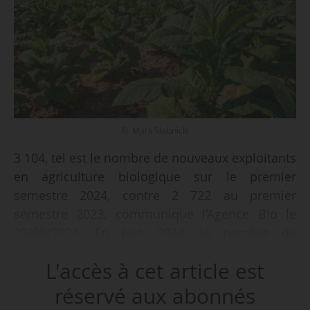
© Mark Stebnicki
3 104, tel est le nombre de nouveaux exploitants
en agriculture biologique sur le premier
semestre 2024, contre 2 722 au premier
semestre 2023, communique l’Agence Bio le
25/09/2024. En juin 2024, le nombre de
producteurs en agriculture biologique s’élève à
L'accès à cet article est
61 839 (+ 3,1 % sur un an, 59 964 en juin 2023).
réservé aux abonnés
Si les entrées augmentent de 14 % sur un an, les