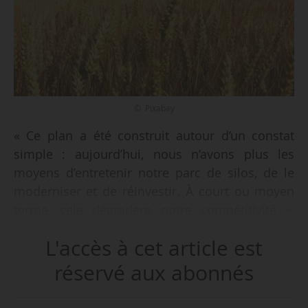
© Pixabay
« Ce plan a été construit autour d’un constat
simple : aujourd’hui, nous n’avons plus les
moyens d’entretenir notre parc de silos, de le
moderniser et de réinvestir. À court ou moyen
terme, cela dégradera notre compétitivité »,
déclare Antoine Hacard, président de la section
L'accès à cet article est
métiers du grain de la Coopération agricole, lors
de la présentation du plan « Infrastructures
réservé aux abonnés
2030 », à Paris le 24/09/2024. Un projet conçu
comme un « plan de résilience » pour les