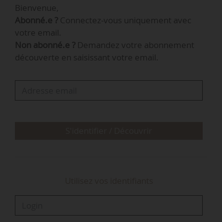
Bienvenue,
coopératives céréalières, selon LCA.
Abonné.e ?
Connectez-vous uniquement avec
votre email.
« Infrastructures 2030 est une réflexion que
Non abonné.e ?
Demandez votre abonnement
nous avons voulue collective. Nous avons
découverte en saisissant votre email.
essayé d’agglomérer autour de nous un
maximum de parties prenantes : les pouvoirs
publics et politiques, les instituts et bureaux
d’études, les interprofessions (Intercéréales et
Terres Univia), quelques élus de…
S'identifier / Découvrir
Utilisez vos identifiants