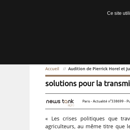
Découvrir sans engagement
Ce site uti
Menu
Accueil
Audition de Pierrick Horel et J
Audition de Pierrick Hore
solutions pour la transmi
Paris - Actualité n°338699 - P
« Les crises politiques que tr
agriculteurs, au même titre que l