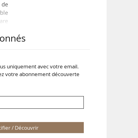
 de
mble
lare
ent,
abonnés
.
otre
e en
s uniquement avec votre email.
 votre abonnement découverte
tifier / Découvrir