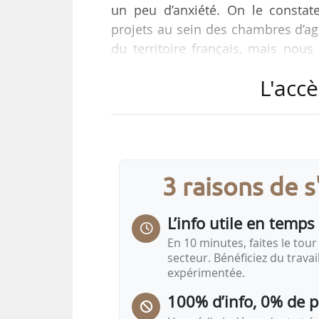
un peu d’anxiété. On le constat
projets au sein des chambres d’ag
du territoire français, mais nous
Pierrick Horel, président des JA, 
L'accè
devant la commission des Affaires
« La stratégie sanitaire actuelle
réponse. Nous ne sommes pas du to
milieu…
3 raisons de 
L’info utile en temps 
En 10 minutes, faites le tour 
secteur. Bénéficiez du trava
expérimentée.
100% d’info, 0% de 