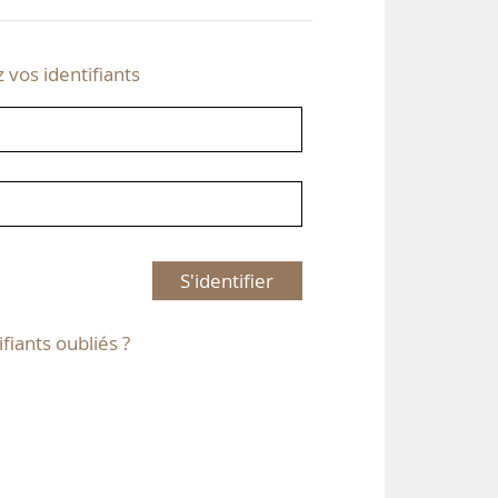
z vos identifiants
S'identifier
ifiants oubliés ?