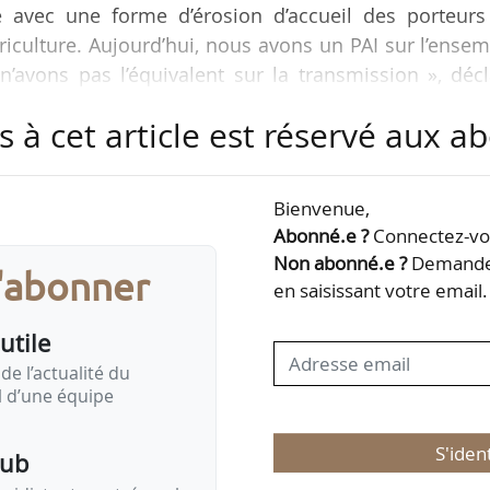
e avec une forme d’érosion d’accueil des porteurs
riculture. Aujourd’hui, nous avons un PAI sur l’ense
 n’avons pas l’équivalent sur la transmission », déc
lors de son audition avec Julien Rouger, vice-présid
s à cet article est réservé aux 
 économiques de l’Assemblée nationale le 24/09/2024
 n’est pas la bonne. La maladie va plus vite que n
Bienvenue,
ut organisés pour y faire face. Le tissu vétérinair
Abonné.e ?
Connectez-vou
Non abonné.e ?
Demandez
s'abonner
en saisissant votre email.
utile
de l’actualité du
il d’une équipe
S'iden
pub