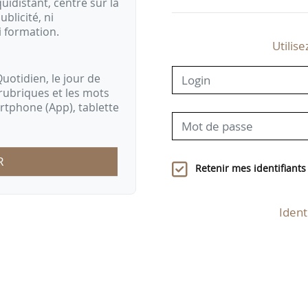
idistant, centré sur la
ublicité, ni
i formation.
Utilise
uotidien, le jour de
rubriques et les mots
artphone (App), tablette
R
Retenir mes identifiants
Ident