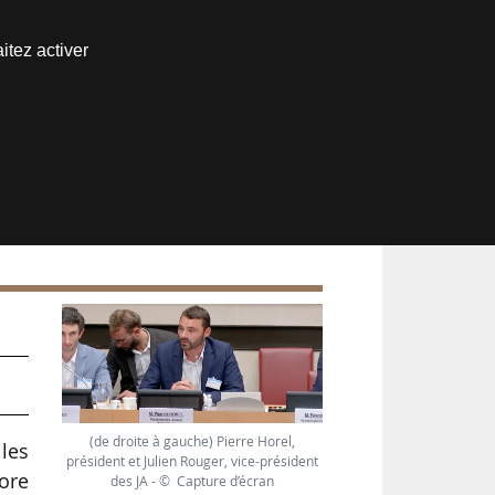
Nous joindre
itez activer
Espace abonné
(de droite à gauche) Pierre Horel,
les
président et Julien Rouger, vice-président
core
des JA - © Capture d’écran