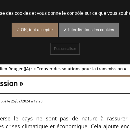
Prendre un rendez-vous
lise des cookies et vous donne le contrôle sur ce que vous souha
✓ OK, tout accepter
✗ Interdire tous les cookies
Personnaliser
ulien Rouger (JA) : « Trouver des solutions pour la transmission »
l et Julien Rouger (JA) : « Trouver des
ssion »
ublié le
25/09/2024 à 17:28
averse le pays ne sont pas de nature à rassurer 
es crises climatique et économique. Cela ajoute en