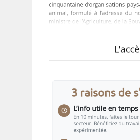
cinquantaine d’organisations pays
animal, formulé à l’adresse du 
ministre de l’Agriculture, de la Sou
« Nous attendons un changement 
L'accè
paysans à tous les échelons. L’i
optionnelle mais bien indispe
alimentaire, agricole et climatiq
Nourrir.
Le…
3 raisons de 
L’info utile en temps 
En 10 minutes, faites le tour 
secteur. Bénéficiez du trava
expérimentée.