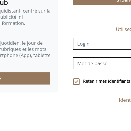
pub
idistant, centré sur la
ublicité, ni
i formation.
Utilise
uotidien, le jour de
rubriques et les mots
artphone (App), tablette
R
Retenir mes identifiants
Ident