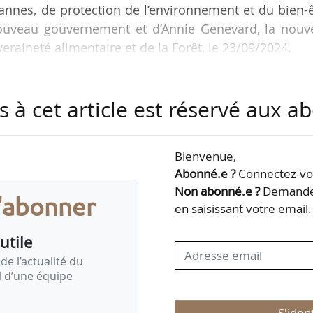
annes, de protection de l’environnement et du bien-
nouveau gouvernement et d’Annie Genevard, la nouve
veraineté alimentaire et de la Forêt, le 23/09/2024.
de méthode et l’inclusion effective des citoyens
s à cet article est réservé aux 
mplication de toutes les parties prenantes n’est p
nsable pour enfin envisager une sortie des cri
ue » déclare Mathieu Courgeau, co-président du Colle
Bienvenue,
Abonné.e ?
Connectez-vou
Non abonné.e ?
Demandez
s'abonner
en saisissant votre email.
utile
de l’actualité du
il d’une équipe
S'iden