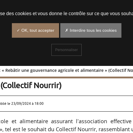
Prendre un rendez-vous
lise des cookies et vous donne le contrôle sur ce que vous souha
✓ OK, tout accepter
✗ Interdire tous les cookies
Personnaliser
« Rebâtir une gouvernance agricole et alimentaire » (Collectif No
vard : « Rebâtir une gouvernance
(Collectif Nourrir)
ublié le
23/09/2024 à 18:00
le et alimentaire assurant lʼassociation effective
 tel est le souhait du Collectif Nourrir, rassemblant