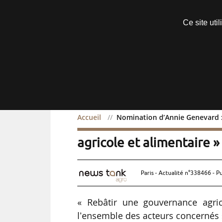
Découvrir sans engagement
Ce site uti
Menu
Accueil
Nomination d’Annie Genevard : 
Nomination d’Annie Gene
agricole et alimentaire » 
Paris - Actualité n°338466 - P
« Rebâtir une gouvernance agrico
lʼensemble des acteurs concernés »,