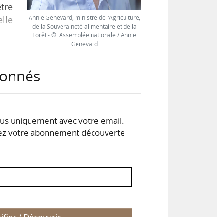
être
Annie Genevard, ministre de l’Agriculture,
lle
de la Souveraineté alimentaire et de la
Forêt - © Assemblée nationale / Annie
Genevard
 et
abonnés
lus
ses
ctif
s uniquement avec votre email.
 votre abonnement découverte
tifier / Découvrir