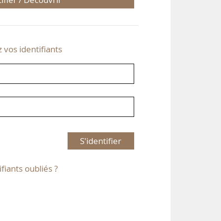
z vos identifiants
S'identifier
ifiants oubliés ?