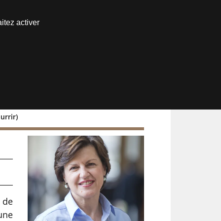
Nous joindre
itez activer
Espace abonné
urrir)
 de
 une