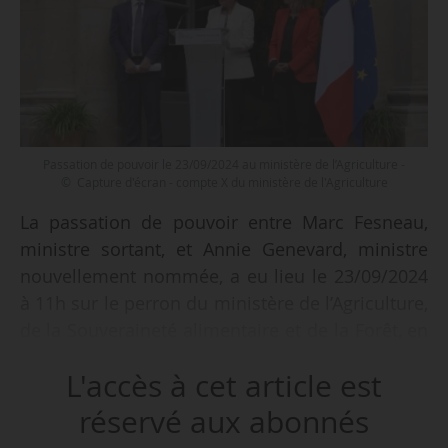
Passation de pouvoir le 23/09/2024 au ministère de l’Agriculture -
© Capture d'écran - compte X du ministère de l'Agriculture
La passation de pouvoir entre Marc Fesneau,
ministre sortant, et Annie Genevard, ministre
nouvellement nommée, a eu lieu le 23/09/2024
à 11h sur le perron du ministère de l’Agriculture,
de la Souveraineté alimentaire et de la Forêt, en
présence d’Agnès Pannier-Runacher,
L'accès à cet article est
nouvellement nommée au ministère de la
Transition écologique, de l’Énergie, du Climat et
réservé aux abonnés
de la Prévention des risques.