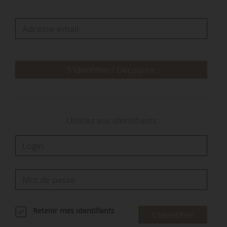
communauté des communes de l’Estuaire,
conseillère régionale déléguée en charge de la
viticulture et de VitiREV, en était la rapporteure.
S'identifier / Découvrir
Utilisez vos identifiants
Retenir mes identifiants
S'identifier