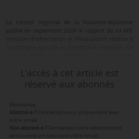
Le conseil régional de la Nouvelle-Aquitaine
publie en septembre 2024 le rapport de sa MIE
(mission d’information et d’évaluation) relative à
la politique agricole et alimentaire régionale. Ce
rapport dresse un portrait de l’agriculture en
Nouvelle-Aquitaine et livre plusieurs
L'accès à cet article est
recommandations.
réservé aux abonnés
La mission a duré d’avril à septembre 2024. Elle
était composée de 25 conseillers régionaux,
Bienvenue,
avec pour président, Pascal Coste, également
Abonné.e ?
Connectez-vous uniquement avec
président du conseil départemental de la
votre email.
Corrèze, conseiller régional du groupe Les
Non abonné.e ?
Demandez votre abonnement
Républicains. Lydia Héraud, présidente de la
découverte en saisissant votre email.