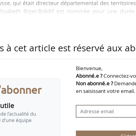
sse, qui était directeur départemental des territoire
 Elisabeth Biget-Brédif est nommée pour une durée
toire de six mois.
s eaux et des forêts de classe normale, Elisabeth Bi
ementale des territoires des Deux-Sèvres depuis
s à cet article est réservé aux 
veyron, elle a exercé les fonctions de chef de serv
e 2002 et…
Bienvenue,
Abonné.e ?
Connectez-vou
Non abonné.e ?
Demandez
s'abonner
en saisissant votre email.
utile
de l’actualité du
il d’une équipe