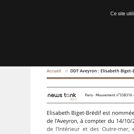
Découvrir sans engagement
Ce site uti
Menu
Accueil
DDT Aveyron : Elisabeth Biget-B
DDT Aveyron : Elisabeth 
Paris - Mouvement n°338316 -
Elisabeth Biget-Brédif est nommée 
de l’Aveyron, à compter du 14/10/
de l’Intérieur et des Outre-mer, 