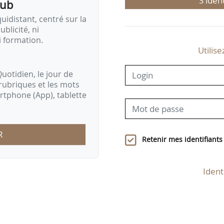
S'iden
pub
idistant, centré sur la
ublicité, ni
i formation.
Utilise
uotidien, le jour de
rubriques et les mots
artphone (App), tablette
R
Retenir mes identifiants
Ident