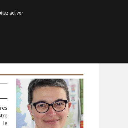
Nous joindre
itez activer
Espace abonné
ires
stre
l le