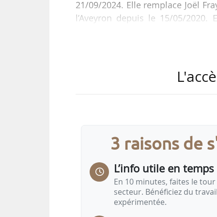
21/09/2024. Elle remplace Joël Fray
l’Aveyron depuis le 15/05/2020.
quatre ans, avec une période proba
Ingénieure générale des ponts, de
Brédif était directrice départ
L'accè
01/04/2021. Au sein de la DDAF A
économie agricole entre septembr
3 raisons de 
L’info utile en temps 
En 10 minutes, faites le tour 
secteur. Bénéficiez du trava
expérimentée.