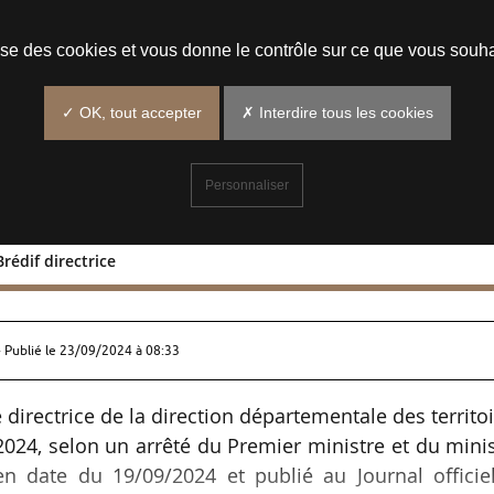
Prendre un rendez-vous
lise des cookies et vous donne le contrôle sur ce que vous souha
✓ OK, tout accepter
✗ Interdire tous les cookies
Personnaliser
rédif directrice
Biget-Brédif directrice
 Publié le
23/09/2024 à 08:33
directrice de la direction départementale des territo
2024, selon un arrêté du Premier ministre et du mini
en date du 19/09/2024 et publié au Journal officie