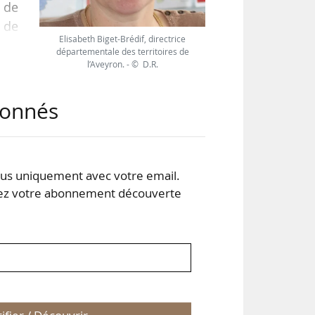
s de
 de
Elisabeth Biget-Brédif, directrice
départementale des territoires de
l’Aveyron. - © D.R.
get-
 le
abonnés
ice
s uniquement avec votre email.
 votre abonnement découverte