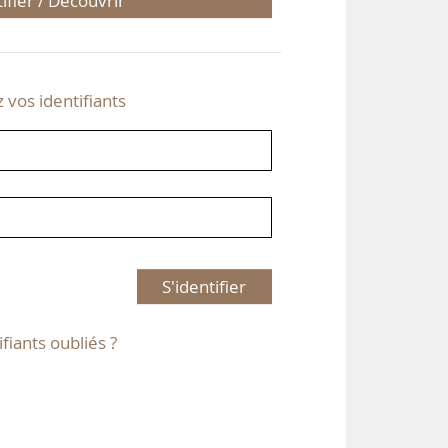
tifier / Découvrir
z vos identifiants
S'identifier
ifiants oubliés ?