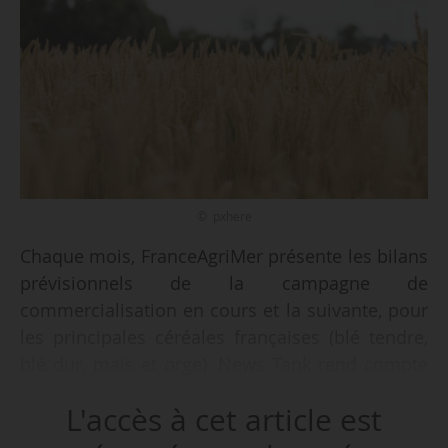
© pxhere
Chaque mois, FranceAgriMer présente les bilans
prévisionnels de la campagne de
commercialisation en cours et la suivante, pour
les principales céréales françaises (blé tendre,
blé dur, maïs et orge). News Tank rend compte
des évolutions mensuelles des données
L'accès à cet article est
prévisionnelles de la filière pour la campagne
2024-2025 au niveau français.