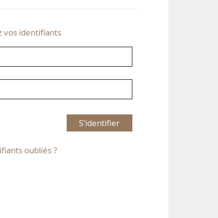
z vos identifiants
S'identifier
ifiants oubliés ?