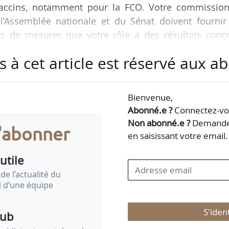
vaccins, notamment pour la FCO. Votre commission
’Assemblée nationale et du Sénat doivent fournir
urs de mesurer que votre rôle a des résultats concr
re Arnaud Rousseau, président de la FNSEA, lors de
s à cet article est réservé aux 
es Affaires économiques de l’Assemblée nationale
Bienvenue,
ision de la PAC selon laquelle l’Europe réaffirme
Abonné.e ?
Connectez-vou
phe Hansen en qualité de commissaire à l’Agriculture
Non abonné.e ?
Demandez
s'abonner
en saisissant votre email.
utile
de l’actualité du
il d’une équipe
S'iden
pub