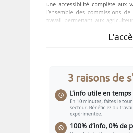
une accessibilité complète aux 
l’ensemble des commissions de l
travail permettant aux agriculte
dans leurs exploitations », décla
L'accè
audition devant la commission d
18/09/2024.
« Nous voulons construire une v
souveraineté. L’arrivée de Christo
3 raisons de 
une…
L’info utile en temps 
En 10 minutes, faites le tour 
secteur. Bénéficiez du trava
expérimentée.
100% d’info, 0% de 