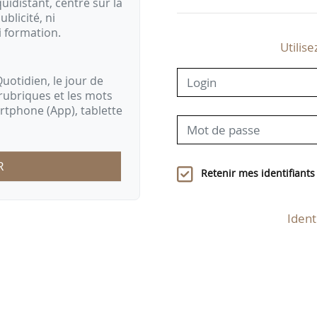
idistant, centré sur la
ublicité, ni
i formation.
Utilise
uotidien, le jour de
rubriques et les mots
artphone (App), tablette
R
Retenir mes identifiants
Ident