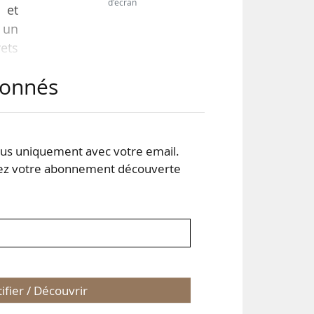
d'écran
 et
 un
ets
 son
abonnés
 le
 sa
s uniquement avec votre email.
 est
 votre abonnement découverte
tifier / Découvrir