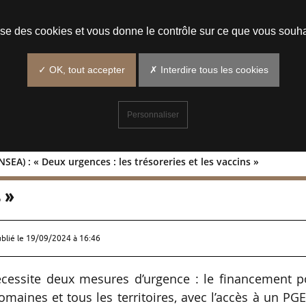
Prendre un rendez-vous
lise des cookies et vous donne le contrôle sur ce que vous souha
✓ OK, tout accepter
✗ Interdire tous les cookies
Personnaliser
EA) : « Deux urgences : les trésoreries et les vaccins »
au (FNSEA) : « Deux urgences : les
 »
ublié le
19/09/2024 à 16:46
nécessite deux mesures d’urgence : le financement 
maines et tous les territoires, avec l’accès à un PGE