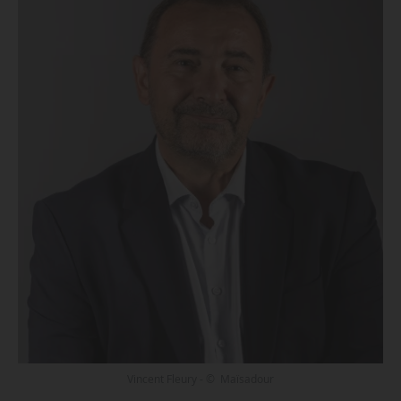
Vincent Fleury - © Maïsadour