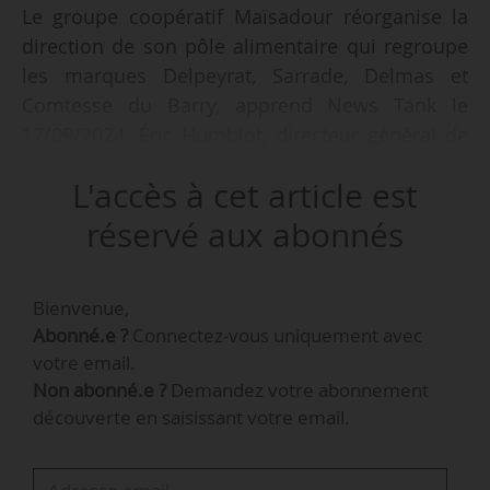
Le groupe coopératif Maïsadour réorganise la
direction de son pôle alimentaire qui regroupe
les marques Delpeyrat, Sarrade, Delmas et
Comtesse du Barry, apprend News Tank le
17/09/2024. Éric Humblot, directeur général de
ce pôle depuis mai 2019, est parti en juin. Il
L'accès à cet article est
quitte définitivement les effectifs du groupe en
ce mois de septembre 2024.
réservé aux abonnés
Christophe Bonno, directeur général du groupe
Bienvenue,
coopératif, assure par intérim la direction
Abonné.e ?
Connectez-vous uniquement avec
générale du pôle alimentaire et a recruté à la
votre email.
mi-juin 2024 Vincent Fleury, en tant que
Non abonné.e ?
Demandez votre abonnement
directeur général adjoint.
découverte en saisissant votre email.
Vincent Fleury était depuis mai 2017 directeur
général délégué du pôle charcuterie et salaison