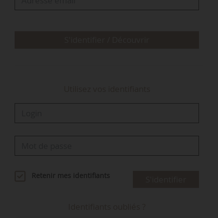
du groupe Cooperl avec les marques Madrange,
Prédault, La Lampaulaise de Salaisons ou
encore Brocéliande. Il a également été directeur
S'identifier / Découvrir
des opérations…
Utilisez vos identifiants
Retenir mes identifiants
S'identifier
Identifiants oubliés ?