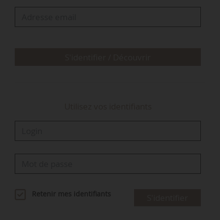
est évidemment la priorité : il est urgent de
prendre à bras le corps le sujet des revenus
agricoles en ciblant davantage les subventions
en fonction des conditions économiques et
sociales réelles des agriculteurs. Ma priorit…
S'identifier / Découvrir
Utilisez vos identifiants
Retenir mes identifiants
S'identifier