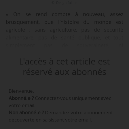
© Delightfull.be
« On se rend compte à nouveau, assez
brusquement, que l’histoire du monde est
agricole : sans agriculture, pas de sécurité
alimentaire, pas de santé publique, et tout
simplement pas de souveraineté, ni
européenne, ni nationale. Je compte
L'accès à cet article est
m’impliquer à 100 % dans les réformes à mener
pour l’agriculture européenne, et pour
réservé aux abonnés
contribuer à faire émerger une vision à long
terme. Les agriculteurs ont besoin de stabilité et
Bienvenue,
de temps long », déclare Éric Sargiacomo,
Abonné.e ?
Connectez-vous uniquement avec
député (Socialistes & Démocrates), à News Tank,
votre email.
le 16/09/2024.
Non abonné.e ?
Demandez votre abonnement
découverte en saisissant votre email.
« Parmi les réformes à mener, celle de la PAC