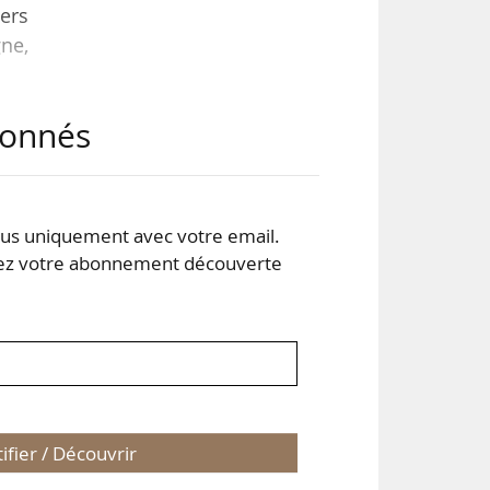
ers
ne,
abonnés
les
ées
ette
ges
s uniquement avec votre email.
 votre abonnement découverte
tifier / Découvrir