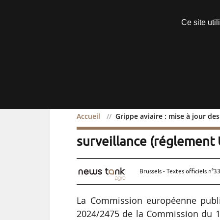
Découvrir sans engagement
Ce site uti
Menu
Accueil
Grippe aviaire : mise à jour de
Grippe aviaire : mise à j
surveillance (réglement 
Brussels - Textes officiels n°3
La Commission européenne publie
2024/2475 de la Commission du 12