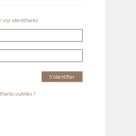
z vos identifiants
S'identifier
ifiants oubliés ?