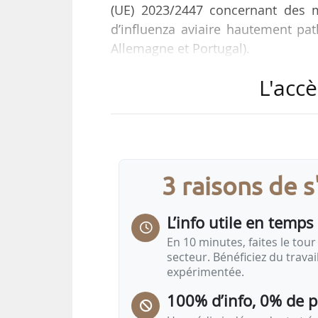
(UE) 2023/2447 concernant des m
d’influenza aviaire hautement pa
Allemagne et Portugal).
L'accè
Cette décision d’exécution prend
décisions et actions menées par
comme satisfaisantes par les serv
mise à jour permettra également 
dans l’Union et éviter que des pay
3 raisons de 
L’info utile en temps 
En 10 minutes, faites le tour 
secteur. Bénéficiez du trava
expérimentée.
100% d’info, 0% de 