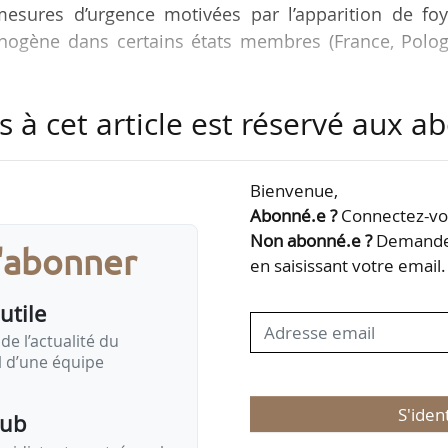
esures d’urgence motivées par l’apparition de foy
thogène dans certains états membres (France, Polog
s à cet article est réservé aux 
 en compte les évolutions de l’épidémie, ainsi que 
 les autorités nationales des pays membres, évalu
ices de la DG Santé de la Commission européenne. C
Bienvenue,
de « prévenir toute perturbation inutile des échan
Abonné.e ?
Connectez-vou
s tiers n’imposent des entraves injustifiées aux…
Non abonné.e ?
Demandez
s'abonner
en saisissant votre email.
utile
de l’actualité du
il d’une équipe
S'iden
pub