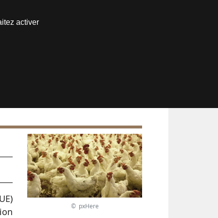
Nous joindre
itez activer
Espace abonné
UE)
© pxHere
ion