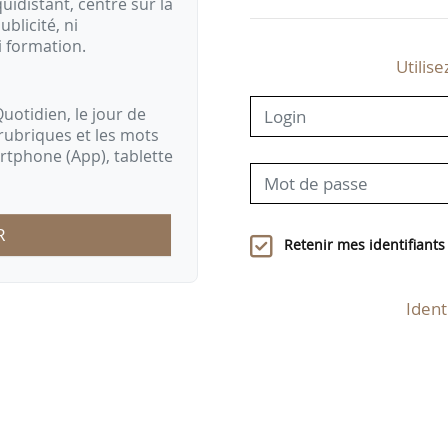
idistant, centré sur la
ublicité, ni
i formation.
Utilise
uotidien, le jour de
rubriques et les mots
artphone (App), tablette
R
Retenir mes identifiants
Ident