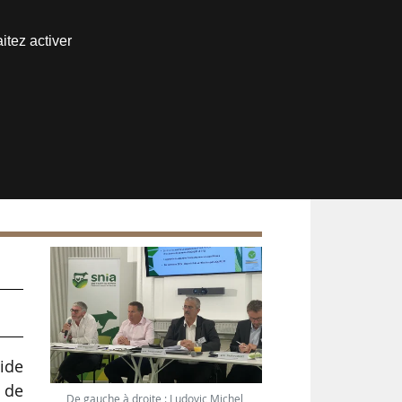
Nous joindre
itez activer
Espace abonné
ide
e de
De gauche à droite : Ludovic Michel,