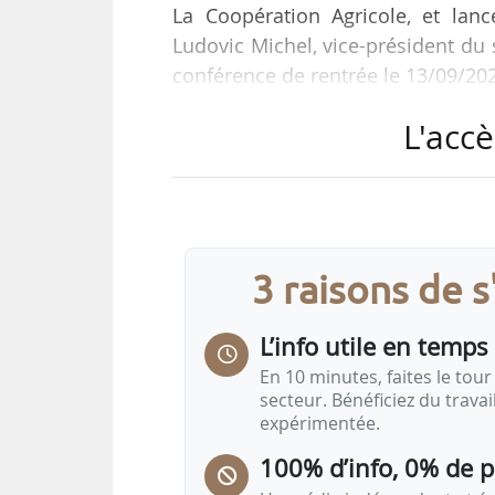
La Coopération Agricole, et lan
Ludovic Michel, vice-président du s
conférence de rentrée le 13/09/20
L'accè
« Ce guide prend en compte les ph
des matières premières dans l’a
poids carbone de l’aliment livré en
un guide public, qui sera disponibl
3 raisons de 
Le guide méthodologique se base
L’info utile en temps 
En 10 minutes, faites le tour 
secteur. Bénéficiez du trava
expérimentée.
100% d’info, 0% de 