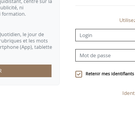
idistant, centré sur la
ublicité, ni
i formation.
Utilise
uotidien, le jour de
rubriques et les mots
artphone (App), tablette
R
Retenir mes identifiants
Ident