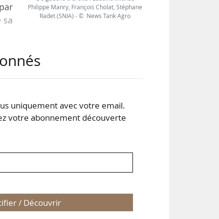
par
Philippe Manry, François Cholat, Stéphane
Radet (SNIA) - © News Tank Agro
e sa
abonnés
oids
 du
’est
s uniquement avec votre email.
 votre abonnement découverte
tifier / Découvrir