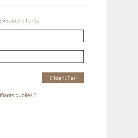
z vos identifiants
S'identifier
ifiants oubliés ?