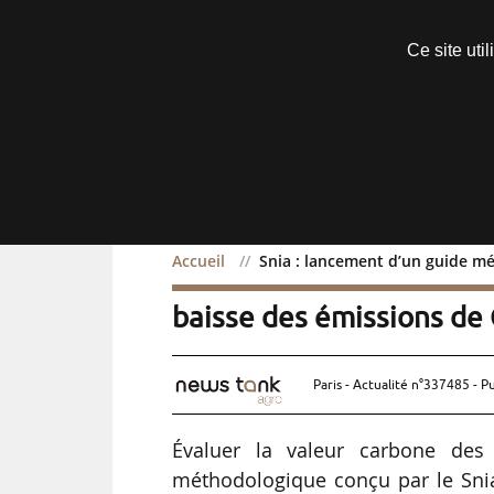
Découvrir sans engagement
Ce site uti
Menu
Accueil
Snia : lancement d’un guide m
Snia : lancement d’un g
baisse des émissions de
Paris - Actualité n°337485 - P
Évaluer la valeur carbone des 
méthodologique conçu par le Snia,