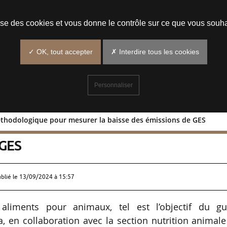
Prendre un rendez-vous
lise des cookies et vous donne le contrôle sur ce que vous souha
✓ OK, tout accepter
✗ Interdire tous les cookies
Personnaliser
éthodologique pour mesurer la baisse des émissions de GES
uide méthodologique pour mesurer la
 GES
ublié le
13/09/2024 à 15:57
aliments pour animaux, tel est l’objectif du gu
 en collaboration avec la section nutrition animal