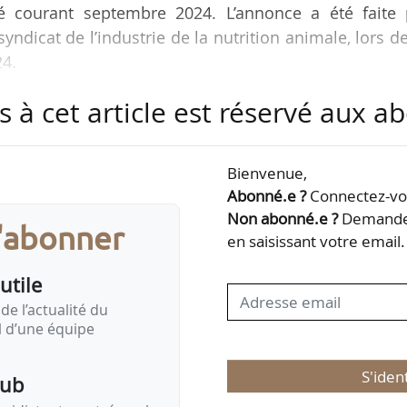
cé courant septembre 2024. L’annonce a été faite 
yndicat de l’industrie de la nutrition animale, lors d
24.
s à cet article est réservé aux 
ases de fabrication, de transport et, surtout, du p
liment, puisque ces matières premières pèsent 80 %
 élevage », indique Ludovic Michel, qui précise : « C
Bienvenue,
e à partir de la semaine prochaine en ligne ».
Abonné.e ?
Connectez-vou
Non abonné.e ?
Demandez
s'abonner
 sur les normes européennes…
en saisissant votre email.
utile
de l’actualité du
il d’une équipe
S'iden
pub