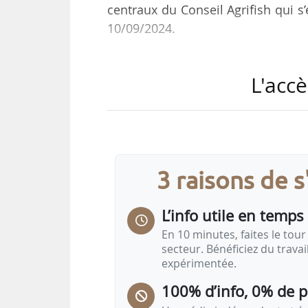
centraux du Conseil Agrifish qui s’
10/09/2024.
István Nagy, ministre hongrois de
L'accè
début d’un processus. Nous avons 
réflexions sur l’avenir de l’agricu
nous, les 27 ministres de l’agricul
d’accepter, les contours de la proch
nécessaire de la réformer : nous
3 raisons de 
L’info utile en temps 
En 10 minutes, faites le tour 
secteur. Bénéficiez du trava
expérimentée.
100% d’info, 0% de 