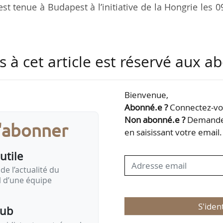
est tenue à Budapest à l’initiative de la Hongrie les 0
 l’Agriculture, a conclu ainsi : « Ce Conseil marqu
s à cet article est réservé aux 
bien reçu le Dialogue stratégique, ainsi que toutes
lture ; aujourd’hui, nous devons établir un consensus e
ture européens, car c’est à nous qu’incombe de définir
Bienvenue,
aine PAC. Elle est nécessaire à nos agricultures, et il
Abonné.e ?
Connectez-vou
 sommes d’accord…
Non abonné.e ?
Demandez
s'abonner
en saisissant votre email.
utile
de l’actualité du
il d’une équipe
S'iden
pub