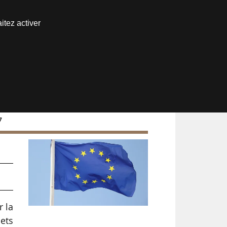
Nous joindre
itez activer
Espace abonné
7
r la
jets