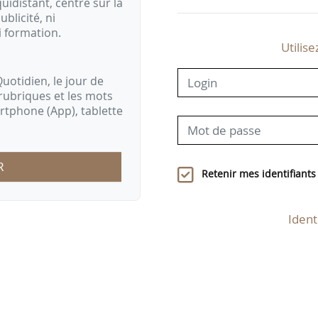
idistant, centré sur la
ublicité, ni
i formation.
Utilise
uotidien, le jour de
rubriques et les mots
artphone (App), tablette
R
Retenir mes identifiants
Ident