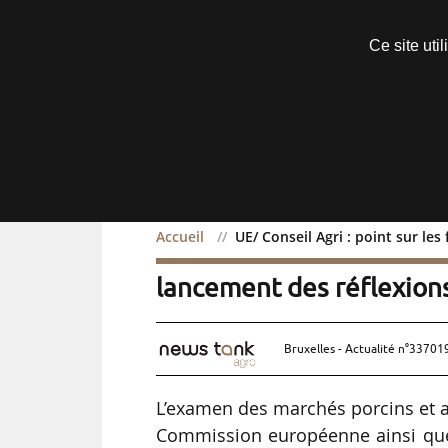
Découvrir sans engagement
Ce site uti
Menu
Accueil
UE/ Conseil Agri : point sur le
UE/ Conseil Agri : point s
lancement des réflexion
Bruxelles - Actualité n°337019
L’examen des marchés porcins et a
Commission européenne ainsi que l