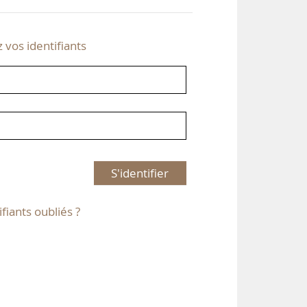
z vos identifiants
S'identifier
ifiants oubliés ?