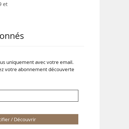
9 et
e le
abonnés
 les
ntre
, et
 est
s uniquement avec votre email.
 votre abonnement découverte
tifier / Découvrir