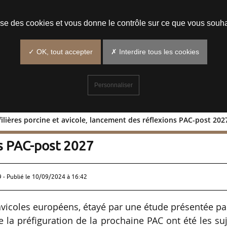
Prendre un rendez-vous
lise des cookies et vous donne le contrôle sur ce que vous souha
✓ OK, tout accepter
✗ Interdire tous les cookies
Personnaliser
s filières porcine et avicole, lancement des réflexions PAC-post 202
ur les filières porcine et avicole,
s PAC-post 2027
 - Publié le
10/09/2024 à 16:42
vicoles européens, étayé par une étude présentée pa
a préfiguration de la prochaine PAC ont été les su