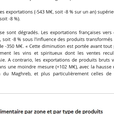
es exportations (-543 M€, soit -8 % sur un an) supéri
oit -8 %).
se sont dégradés. Les exportations françaises vers
 soit -8 % sous l’influence des produits transformés
de -350 M€. « Cette diminution est portée avant tout
ement les vins et spiritueux dont les ventes recul
sie. A contrario, les exportations de produits bruts 
dans une moindre mesure (+102 M€), avec la hausse 
n du Maghreb, et plus particulièrement celles de 