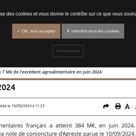
Prendre un rendez-vous
lise des cookies et vous donne le contrôle sur ce que vous souha
✓ OK, tout accepter
✗ Interdire tous les cookies
Personnaliser
 7 M€ de l’excédent agroalimentaire en juin 2024
isse de 7 M€ de l’excédent
 2024
ublié le
10/09/2024 à 11:23
-
mentaires français a atteint 384 M€, en juin 2024,
la note de conjoncture d’Agreste parue le 10/09/2024.