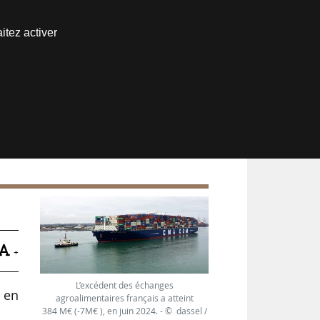
Nous joindre
itez activer
Espace abonné
+
L’excédent des échanges
 en
agroalimentaires français a atteint
384 M€ (-7M€ ), en juin 2024. - © dassel /