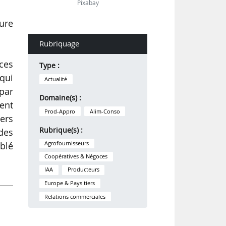
Pixabay
eure
Rubriquage
 ces
Type :
 qui
Actualité
 par
Domaine(s) :
ent
Prod-Appro
Alim-Conso
vers
Rubrique(s) :
des
Agrofournisseurs
blé
Coopératives & Négoces
IAA
Producteurs
Europe & Pays tiers
Relations commerciales