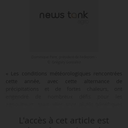
Dominique Pere, président de Fedepom -
© Grégory Gonzalez
« Les conditions météorologiques rencontrées
cette année, avec cette alternance de
précipitations et de fortes chaleurs, ont
engendré de nombreux défis pour les
agriculteurs, mais elles sont plutôt bénéfiques
pour la culture des pommes de terre. Les
L'accès à cet article est
premiers arrachages laissent envisager un
rendement de 45,5 t/ha, en ligne avec la