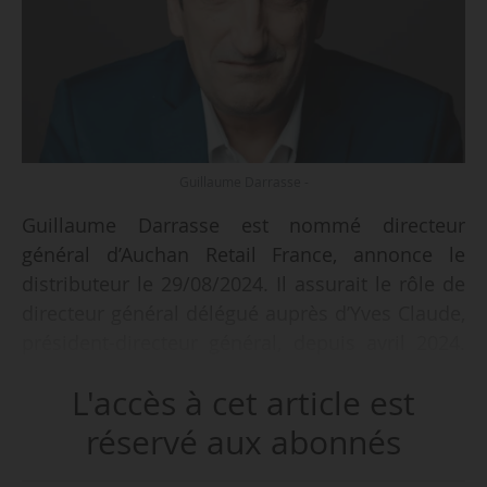
Guillaume Darrasse -
Guillaume Darrasse est nommé directeur
général d’Auchan Retail France, annonce le
distributeur le 29/08/2024. Il assurait le rôle de
directeur général délégué auprès d’Yves Claude,
président-directeur général, depuis avril 2024.
Le distributeur reforme un binôme à la tête de
L'accès à cet article est
l’organisation, Yves Claude conservant son
poste de président d’Auchan Retail.
réservé aux abonnés