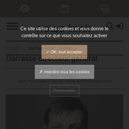
Ce site utilise des cookies et vous donne le
contrôle sur ce que vous souhaitez activer
Auchan Retail : Guillaume
Accueil
Auchan Retail : Guillaume Darrasse directeur général
✓ OK, tout accepter
Darrasse directeur général
✗ Interdire tous les cookies
News Tank Agro -
Paris - Mouvement n°335732 - Publié le
29/08/2024 à 10:41
Personnaliser