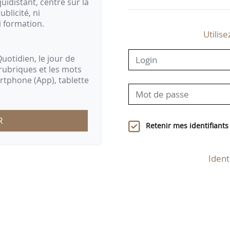
idistant, centré sur la
ublicité, ni
i formation.
Utilise
uotidien, le jour de
rubriques et les mots
artphone (App), tablette
R
Retenir mes identifiants
Ident