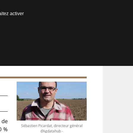
Nous joindre
itez activer
Espace abonné
t
 de
Sébastien Picardat, directeur général
00 %
d’Agdatahub -