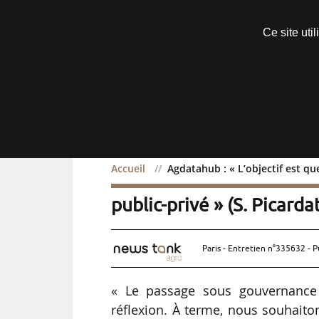
Découvrir sans engagement
Ce site uti
Menu
Accueil
Agdatahub : « L’objectif est qu
Agdatahub : « L’objectif 
public-privé » (S. Picarda
Paris - Entretien n°335632 - P
« Le passage sous gouvernance 
réflexion. À terme, nous souhaito