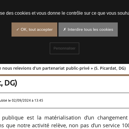
Prendre un rendez-vous
lise des cookies et vous donne le contrôle sur ce que vous souha
✓ OK, tout accepter
✗ Interdire tous les cookies
Personnaliser
e nous relevions d’un partenariat public-privé » (S. Picardat, DG)
est que nous relevions d’un partenaria
t, DG)
ublié le
02/09/2024 à 13:45
publique est la matérialisation d’un changement
ns que notre activité relève, non pas d’un service 1