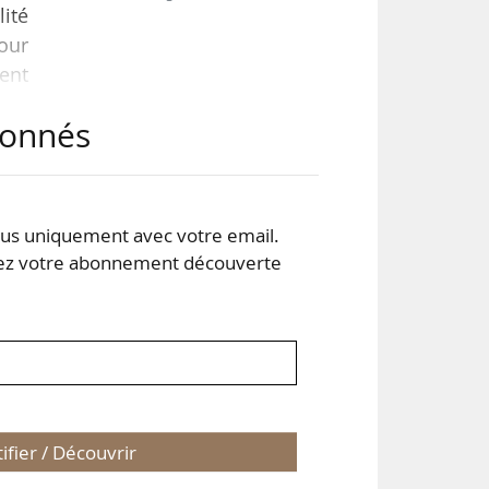
lité
pour
ment
tion
abonnés
les
k le
s uniquement avec votre email.
 votre abonnement découverte
tifier / Découvrir