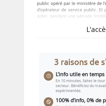
public opéré par le ministère de l’
d’opérateur de service public. Et
aider, pendant une période limité
de leurs données et de leurs API à
L'accè
des autorisations que nous propo
agriculteurs », déclare Sébastien
02/09/2024.
Le ministère de l’Agriculture et d
3 raisons de 
L’info utile en temps 
En 10 minutes, faites le tour 
secteur. Bénéficiez du trava
expérimentée.
100% d’info, 0% de 