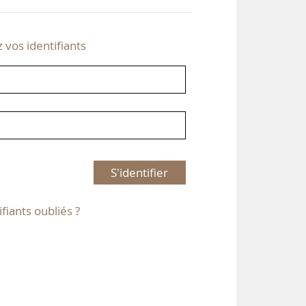
z vos identifiants
S'identifier
ifiants oubliés ?