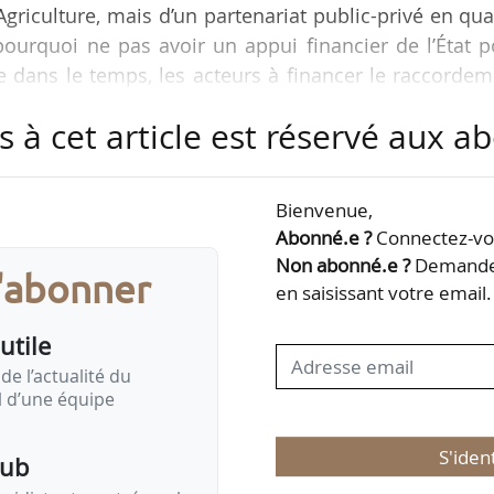
Agriculture, mais d’un partenariat public-privé en qua
 pourquoi ne pas avoir un appui financier de l’État 
e dans le temps, les acteurs à financer le raccorde
 la plateforme ? Quoi qu’il arrive, le service de ges
s à cet article est réservé aux 
sons est un service public et restera gratuit pour 
 Picardat, directeur général d’Agdatahub, à News Tan
Bienvenue,
Abonné.e ?
Connectez-vou
e la Souveraineté alimentaire a annonc…
Non abonné.e ?
Demandez
s'abonner
en saisissant votre email.
utile
de l’actualité du
il d’une équipe
S'iden
pub