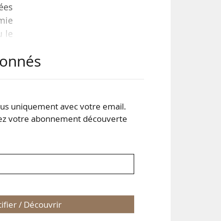
ées
mie
u le
abonnés
50 %
ance
s uniquement avec votre email.
 votre abonnement découverte
tifier / Découvrir