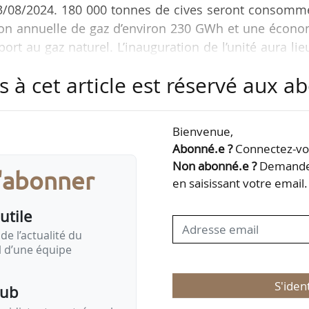
23/08/2024. 180 000 tonnes de cives seront consomm
on annuelle de gaz d’environ 230 GWh et une écono
rt au gaz naturel. L’inauguration de l’unité aura lie
s à cet article est réservé aux 
 Nature Energy détient 50 % du capital, les autres 
jon Céréales, les coopératives partenaires de l’Alli
Bienvenue,
toise), et le Crédit Agricole.
Abonné.e ?
Connectez-vou
Non abonné.e ?
Demandez
s'abonner
ionner à 100 % en gaz résidentiel les communes de…
en saisissant votre email.
utile
de l’actualité du
il d’une équipe
S'iden
pub