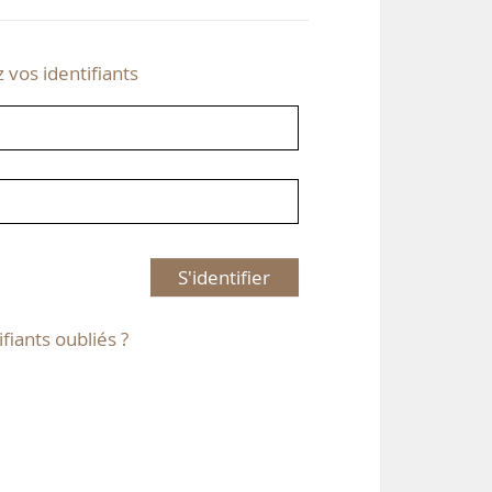
z vos identifiants
S'identifier
ifiants oubliés ?