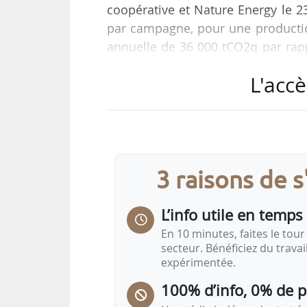
coopérative et Nature Energy le 
par campagne, pour une producti
annuelle de 36 000 tCO2q par rappo
20/09/2024.
L'accè
L’investissement s’élève à 95 M€.
appartenant au pôle agricole : Di
BFC (Bourgogne du Sud et Terre Com
3 raisons de 
L’unité Sécalia permet d’approvis
L’info utile en temps 
En 10 minutes, faites le tour 
secteur. Bénéficiez du trava
expérimentée.
100% d’info, 0% de 