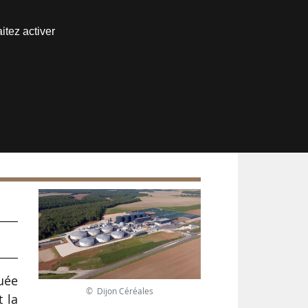
Nous joindre
itez activer
Espace abonné
tuée
© Dijon Céréales
t la