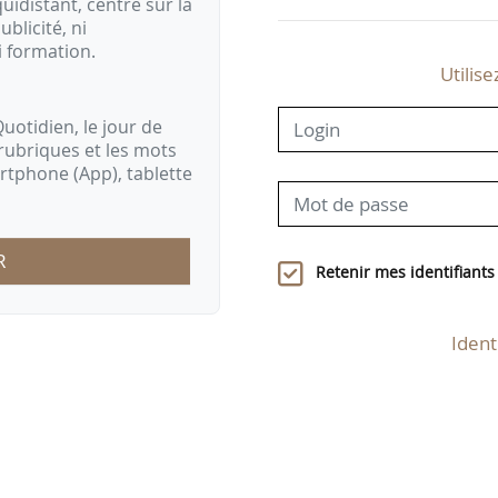
idistant, centré sur la
ublicité, ni
i formation.
Utilise
uotidien, le jour de
rubriques et les mots
artphone (App), tablette
R
Retenir mes identifiants
Ident