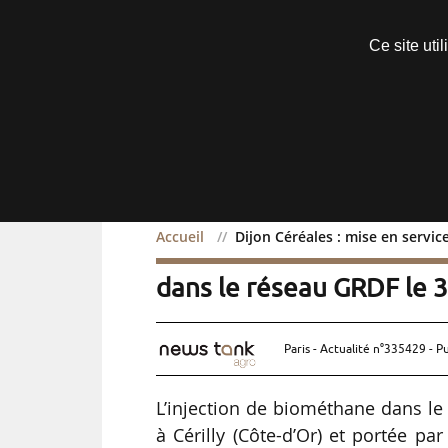
Découvrir sans engagement
Ce site uti
Menu
Accueil
Dijon Céréales : mise en servi
Dijon Céréales : mise en
dans le réseau GRDF le 
Paris - Actualité n°335429 - P
L’injection de biométhane dans le
à Cérilly (Côte-d’Or) et portée p