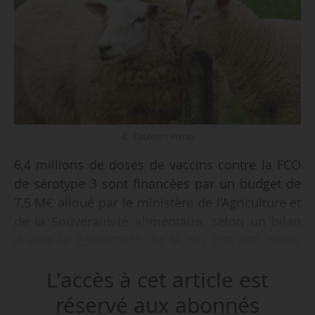
© Couleur / Pixnio
6,4 millions de doses de vaccins contre la FCO
de sérotype 3 sont financées par un budget de
7,5 M€ alloué par le ministère de l’Agriculture et
de la Souveraineté alimentaire, selon un bilan
dressé le 23/08/2024. 94 % des 850 000 doses
disponibles ont été commandées par les
L'accès à cet article est
vétérinaires et mises à disposition des éleveurs
dans la zone de vaccination, et 82 % des
réservé aux abonnés