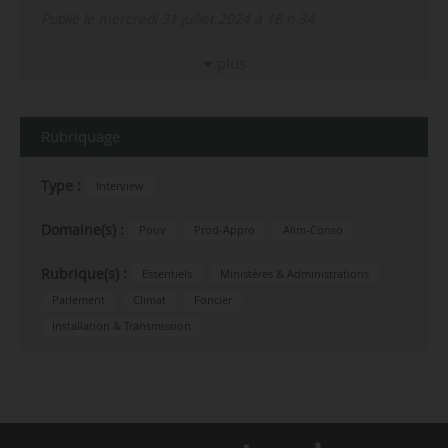
Publié le mercredi 31 juillet 2024 à 18 h 34
plus
Rubriquage
Type :
Interview
Domaine(s) :
Pouv
Prod-Appro
Alim-Conso
Rubrique(s) :
Essentiels
Ministères & Administrations
Parlement
Climat
Foncier
Installation & Transmission