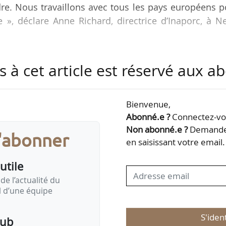
ndre. Nous travaillons avec tous les pays européens 
», déclare Anne Richard, directrice d’Inaporc, à N
es cours ont baissé en Europe et au MPB également. Il
s à cet article est réservé aux 
é. Cette tendance dure depuis le début de l’année
 marchés internationaux et au fait que la consommat
ique. Nous sommes à 99 % d’autosuffisance. L’Espa
Bienvenue,
la pèse donc sur le marché européen. »
Abonné.e ?
Connectez-vou
Non abonné.e ?
Demandez
s'abonner
en saisissant votre email.
utile
de l’actualité du
il d’une équipe
S'iden
pub