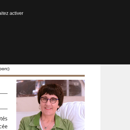
Nous joindre
itez activer
Espace abonné
porc)
tés
ncée