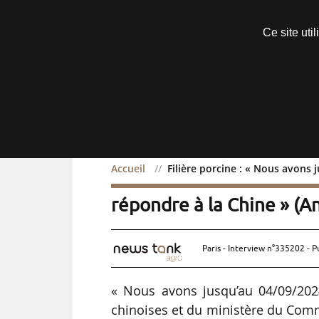
Découvrir sans engagement
Ce site uti
Menu
Accueil
Filière porcine : « Nous avons
Filière porcine : « Nous
répondre à la Chine » (A
Paris - Interview n°335202 - P
« Nous avons jusqu’au 04/09/202
chinoises et du ministère du Comm