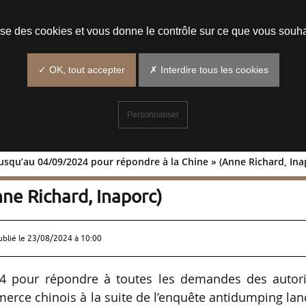
Prendre un rendez-vous
lise des cookies et vous donne le contrôle sur ce que vous souha
✓ OK, tout accepter
✗ Interdire tous les cookies
Personnaliser
 jusqu’au 04/09/2024 pour répondre à la Chine » (Anne Richard, Ina
 avons jusqu’au 04/09/2024 pour
nne Richard, Inaporc)
ublié le
23/08/2024 à 10:00
4 pour répondre à toutes les demandes des autori
erce chinois à la suite de l’enquête antidumping la