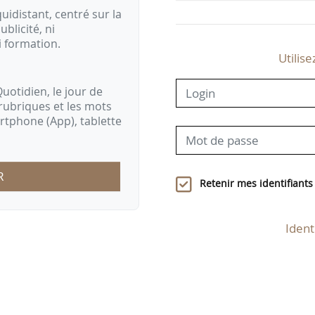
idistant, centré sur la
ublicité, ni
i formation.
Utilise
uotidien, le jour de
rubriques et les mots
artphone (App), tablette
R
Retenir mes identifiants
Ident