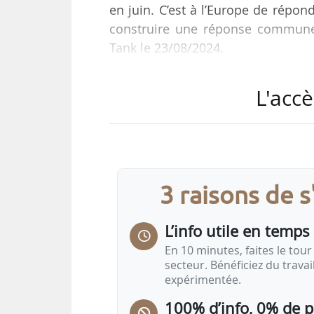
en juin. C’est à l’Europe de répo
construire une réponse commune 
Tank le 23/08/2024.
« La situation est un peu atone. L
L'accè
a pas de dynamique sur le march
réalité. C’est lié à la fois aux
européenne n’est pas très dynam
n’a pas diminué sa production. Ce
3 raisons de 
Anne Richard…
L’info utile en temps 
En 10 minutes, faites le tour 
secteur. Bénéficiez du trava
expérimentée.
100% d’info, 0% de 