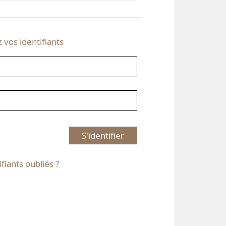
z vos identifiants
S'identifier
ifiants oubliés ?