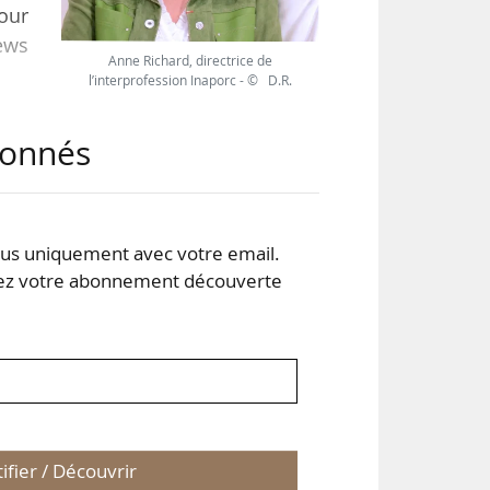
pour
ews
Anne Richard, directrice de
l’interprofession Inaporc - © D.R.
 n’y
abonnés
 en
ion
gne
s uniquement avec votre email.
 votre abonnement découverte
tifier / Découvrir