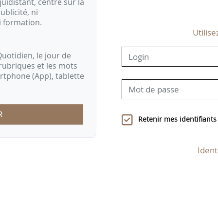
idistant, centré sur la
ublicité, ni
i formation.
Utilise
uotidien, le jour de
rubriques et les mots
artphone (App), tablette
R
Retenir mes identifiants
Ident