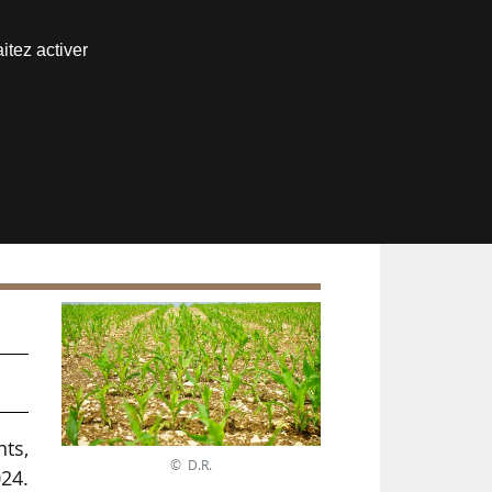
Nous joindre
itez activer
Espace abonné
 en
nts,
© D.R.
024.