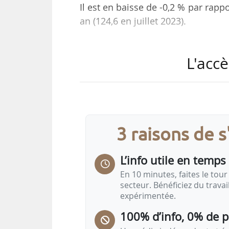
Il est en baisse de -0,2 % par rapp
an (124,6 en juillet 2023).
L’institution explique cette relat
L'accè
des prix des huiles végétales (+2,4
(+0,7 %, 119,4) compensant la baiss
des produits laitiers restent stables
Les prix mondiaux à l’exportatio
3 raisons de 
deuxième mois consécutif. Les dis
L’info utile en temps 
En 10 minutes, faites le tour 
secteur. Bénéficiez du trava
expérimentée.
100% d’info, 0% de 