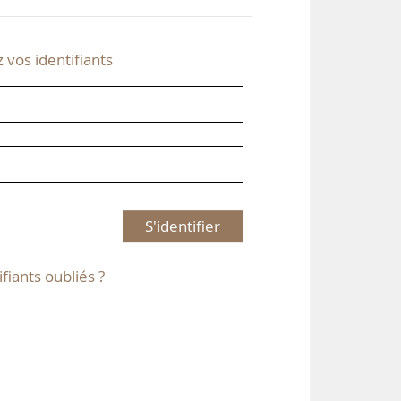
z vos identifiants
S'identifier
ifiants oubliés ?