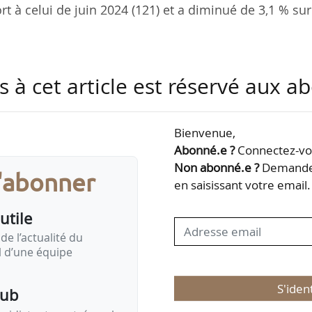
ort à celui de juin 2024 (121) et a diminué de 3,1 % su
ive stabilité comparé au mois de juin 2024 par la ha
s à cet article est réservé aux 
 %, 131,8), des produit carnés (+ 1,2 %, 117,1) et du s
e actuelle du prix des céréales (-3,8 %, 115,2). Les 
, de 127,9 en juin à 127,7 en juillet.
Bienvenue,
Abonné.e ?
Connectez-vou
n de toutes les principales céréales baissent pour
Non abonné.e ?
Demandez
s'abonner
ponibilités…
en saisissant votre email.
utile
de l’actualité du
il d’une équipe
S'iden
pub