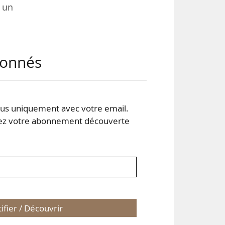
r un
usse
abonnés
ucre
prix
s uniquement avec votre email.
 le
 votre abonnement découverte
tifier / Découvrir