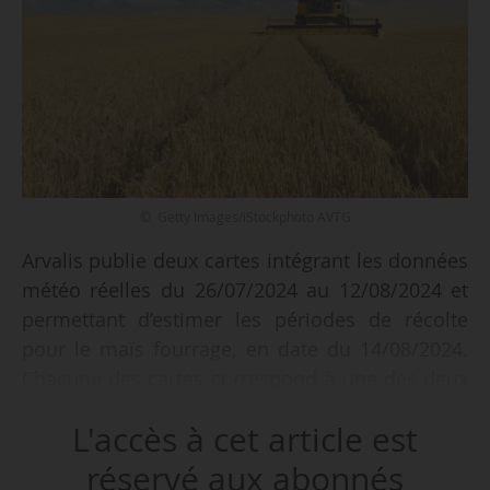
© Getty Images/iStockphoto AVTG
Arvalis publie deux cartes intégrant les données
météo réelles du 26/07/2024 au 12/08/2024 et
permettant d’estimer les périodes de récolte
pour le maïs fourrage, en date du 14/08/2024.
Chacune des cartes correspond à une des deux
périodes de semis imposées par les conditions
L'accès à cet article est
météorologiques du début de campagne : une
première période correspondant aux semis de
réservé aux abonnés