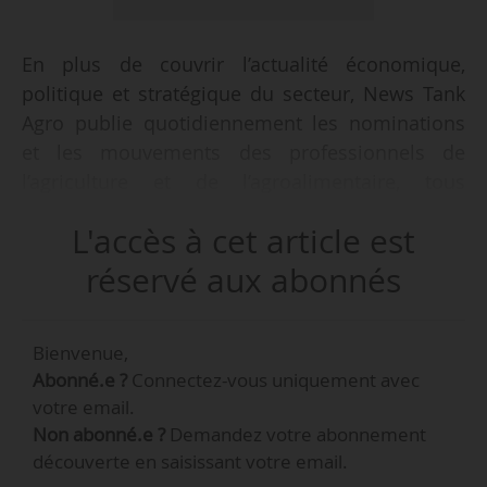
En plus de couvrir l’actualité économique,
politique et stratégique du secteur, News Tank
Agro publie quotidiennement les nominations
et les mouvements des professionnels de
l’agriculture et de l’agroalimentaire, tous
secteurs et domaines confondus.
L'accès à cet article est
Voici une sélection des nominations publiées
réservé aux abonnés
en juillet 2024.
Bienvenue,
Nominations du mois de juillet
Abonné.e ?
Connectez-vous uniquement avec
votre email.
MASA : Yves Auffret
Non abonné.e ?
Demandez votre abonnement
prolongé au poste de
découverte en saisissant votre email.
directeur de cabinet…