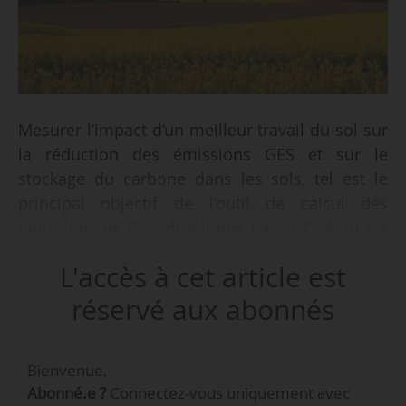
Mesurer l’impact d’un meilleur travail du sol sur
la réduction des émissions GES et sur le
stockage du carbone dans les sols, tel est le
principal objectif de l’outil de calcul des
émissions de GES développé par la FNA, mis à
jour en conformité avec la directive Red II le
L'accès à cet article est
23/07/2024.
réservé aux abonnés
Actuellement destiné au colza cultivé pour les
biocarburants, cet outil sera bientôt disponible
Bienvenue,
pour les cultures de blé, maïs, tournesol, soja et
Abonné.e ?
Connectez-vous uniquement avec
cameline. Le syndicat propose une formation à