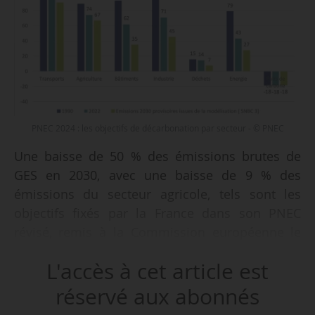
PNEC 2024 : les objectifs de décarbonation par secteur - © PNEC
Une baisse de 50 % des émissions brutes de
GES en 2030, avec une baisse de 9 % des
émissions du secteur agricole, tels sont les
objectifs fixés par la France dans son PNEC
révisé, remis à la Commission européenne le
10/07/2024.
L'accès à cet article est
Le PNEC traduit les objectifs de baisse des
réservé aux abonnés
émissions de GES que la France se fixe jusqu’en