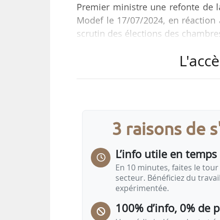
Premier ministre une refonte de l
Modef le 17/07/2024, en réaction 
scrutin des élections des chambres
L'accè
« La solution que le Modef porte 
aux élections départementales en u
liste qui remporte le plus de voi
auxquels s’ajoute le reste des sièg
selon le Modef.
3 raisons de 
Le…
L’info utile en temps 
En 10 minutes, faites le tour 
secteur. Bénéficiez du trava
expérimentée.
100% d’info, 0% de 