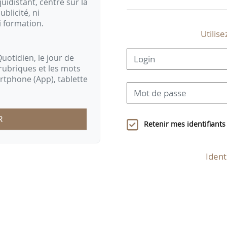
idistant, centré sur la
ublicité, ni
i formation.
Utilise
uotidien, le jour de
rubriques et les mots
artphone (App), tablette
R
Retenir mes identifiants
Ident