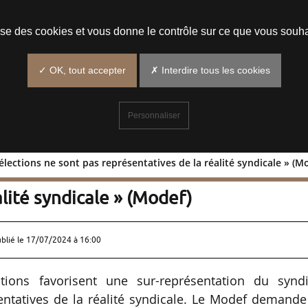
Prendre un rendez-vous
lise des cookies et vous donne le contrôle sur ce que vous souha
✓ OK, tout accepter
✗ Interdire tous les cookies
Personnaliser
élections ne sont pas représentatives de la réalité syndicale » (M
 « Les élections ne sont pas
lité syndicale » (Modef)
ublié le
17/07/2024 à 16:00
tions favorisent une sur-représentation du syndi
entatives de la réalité syndicale. Le Modef demand