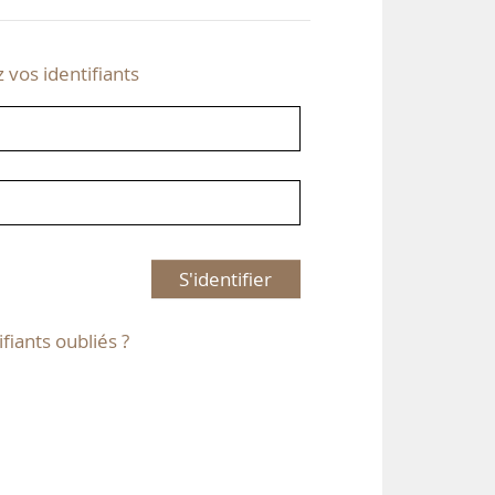
z vos identifiants
S'identifier
ifiants oubliés ?