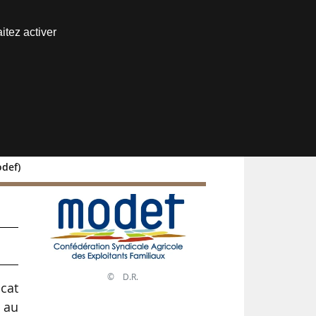
Nous joindre
itez activer
Espace abonné
odef)
© D.R.
cat
e au