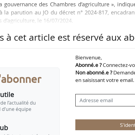
a gouvernance des Chambres d’agriculture », indiqu
à la parution au JO du décret n° 2024-817, encadran
 d’agriculture, le 16/07/2024.
s à cet article est réservé aux 
depuis longtemps est de transformer le mode de scr
n scrutin à la proportionnelle. En effet, aujourd’hu
x obtient dès le départ la moitié des sièges du coll
Bienvenue,
es réparti proportionnellement entre toutes les liste
Abonné.e ?
Connectez-vou
Non abonné.e ?
Demandez
s'abonner
en saisissant votre email.
utile
de l’actualité du
il d’une équipe
S'iden
pub