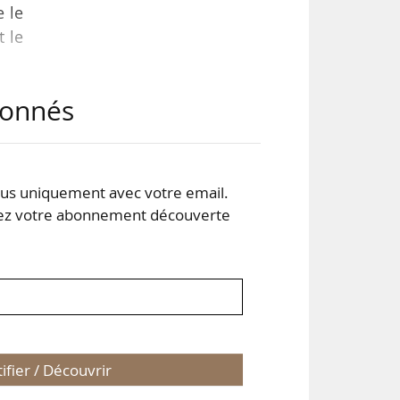
e le
t le
abonnés
utin
i la
ège,
s »,
s uniquement avec votre email.
 votre abonnement découverte
tifier / Découvrir