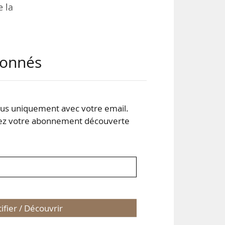
e la
nt,
abonnés
 ce
 un
ise
s uniquement avec votre email.
 votre abonnement découverte
tifier / Découvrir