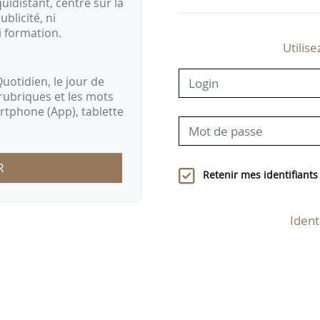
idistant, centré sur la
ublicité, ni
i formation.
Utilise
uotidien, le jour de
rubriques et les mots
artphone (App), tablette
R
Retenir mes identifiants
Ident