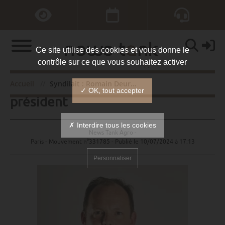
Ce site utilise des cookies et vous donne le
contrôle sur ce que vous souhaitez activer
Syndilait : Romain Deurbergue
Accueil
Syndilait : Romain Deurbergue président
✓ OK, tout accepter
président
✗ Interdire tous les cookies
News Tank Agro -
Paris - Mouvement n°331785 - Publié le
10/07/2024 à 17:13
Personnaliser