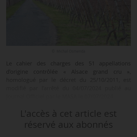
© Michal Osmenda
Le cahier des charges des 51 appellations
d’origine contrôlée « Alsace grand cru »,
homologué par le décret du 25/10/2011, est
modifié par l’arrêté du 04/07/2024 publié au
Journal Officiel par le MASA le 07/07/2024.
L'accès à cet article est
er
Le III du chapitre 1
, relatif au types de produit,
est modifié :
réservé aux abonnés
« Les appellations d’origine contrôlées visées