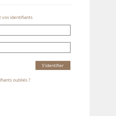
z vos identifiants
S'identifier
ifiants oubliés ?