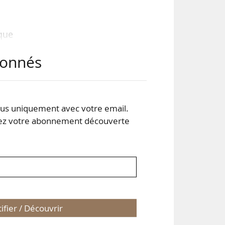
 que
plus
abonnés
dre
s uniquement avec votre email.
 votre abonnement découverte
tifier / Découvrir