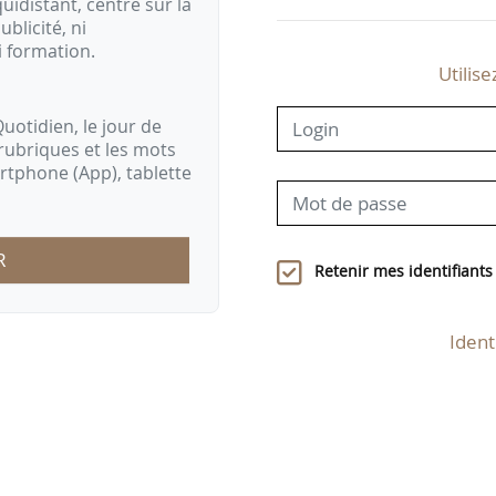
idistant, centré sur la
ublicité, ni
i formation.
Utilise
uotidien, le jour de
rubriques et les mots
artphone (App), tablette
R
Retenir mes identifiants
Ident