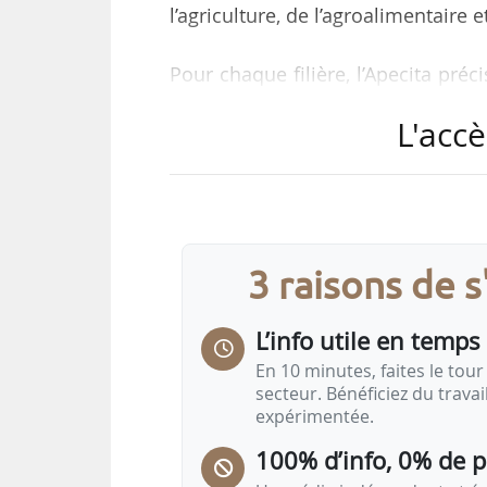
l’agriculture, de l’agroalimentaire
Pour chaque filière, l’Apecita préc
les métiers les plus représentés. 
L'accè
fréquemment requis et, enfin, la p
Les six filières représentant l
décroissant du nombre d’offres d’e
• Productions animales (3 513 post
3 raisons de 
• Grandes cultures (3 218 postes) ;
• Agroalimentaire (3 148 postes) ;
L’info utile en temps 
• Agrofourniture (2 130 postes) …
En 10 minutes, faites le tour 
secteur. Bénéficiez du trava
expérimentée.
100% d’info, 0% de 