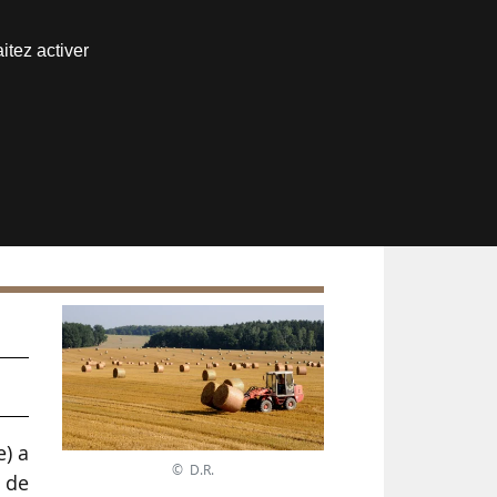
Nous joindre
itez activer
Espace abonné
e) a
© D.R.
 de