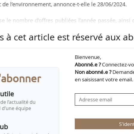
 et de l’environnement, annonce-t-elle le 28/06/2024.
ise le nombre d’offres publiées l’année passée, ainsi
Elle précise également les niveaux d’expérience les 
s à cet article est réservé aux 
art des CDI.
’agriculture et l’agroalimentaire, classées par or
Bienvenue,
mploi publiées en 2023, sont les suivantes :
Abonné.e ?
Connectez-vou
es) ;
Non abonné.e ?
Demandez
s'abonner
en saisissant votre email.
utile
de l’actualité du
il d’une équipe
S'iden
pub