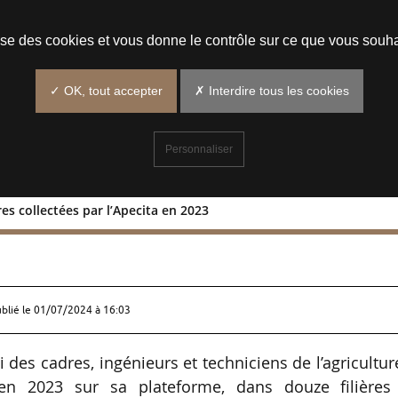
Prendre un rendez-vous
lise des cookies et vous donne le contrôle sur ce que vous souha
✓ OK, tout accepter
✗ Interdire tous les cookies
Personnaliser
res collectées par l’Apecita en 2023
00 offres collectées par l’Apecita en
ublié le
01/07/2024 à 16:03
i des cadres, ingénieurs et techniciens de l’agricultur
en 2023 sur sa plateforme, dans douze filières