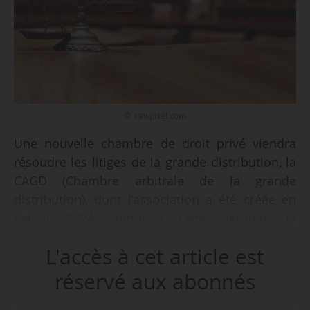
© rawpixel.com
Une nouvelle chambre de droit privé viendra
résoudre les litiges de la grande distribution, la
CAGD (Chambre arbitrale de la grande
distribution), dont l’association a été créée en
février 2024, annonce cette dernière le
18/06/2024. Cette chambre signe un partenariat
L'accès à cet article est
avec la CAIP (Chambre arbitrale internationale
de Paris) pour assurer son fonctionnement.
réservé aux abonnés